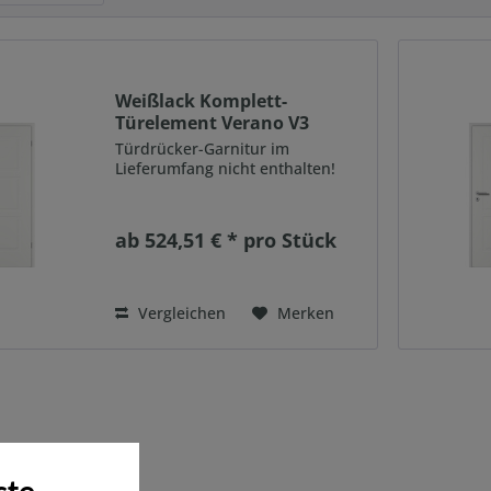
Weißlack Komplett-
Türelement Verano V3
Türdrücker-Garnitur im
Lieferumfang nicht enthalten!
ab 524,51 € * pro Stück
Vergleichen
Merken