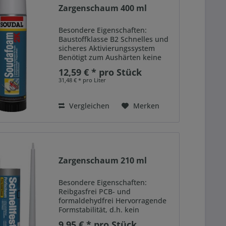
Zargenschaum 400 ml
Besondere Eigenschaften:
Baustoffklasse B2 Schnelles und
sicheres Aktivierungssystem
Benötigt zum Aushärten keine
Feuchtigkeit Soudafoam 2K B2 ist
12,59 € * pro Stück
ein zweikomponentiger
31,48 € * pro Liter
Polyurethanschaum. Geeignet für
die Montage von Türen und
Fenstern....
Vergleichen
Merken
Zargenschaum 210 ml
Besondere Eigenschaften:
Reibgasfrei PCB- und
formaldehydfrei Hervorragende
Formstabilität, d.h. kein
Volumenschwund oder
9,95 € * pro Stück