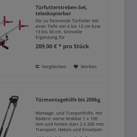
Türfutterstreben-Set,
teleskopierbar
Spannweite...
Für zu fixierende Türfutter mit
einer Tiefe von 6 bis 13 cm bzw.
13 bis 30 cm. Sinnvolle
Ergänzung für
Türfutterrichtzwinge TFM-2K und
209,00 € * pro Stück
Winkel-Türfutterrichtzwinge WTR.
Allgemeine Funktion: Dient zur
Montageunterstützung von
Türfuttern,...
Vergleichen
Merken
Türmontagehilfe bis 200kg
Montage- und Tranporthilfe, mit
Rädern: vorne lenkbar 1 x 100
mm und hinten starr 2 x 200 mm
Transport, Heben und Einsetzen
von Türen, 1- oder 2-Mann-