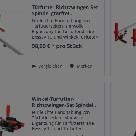
Türfutter-Richtzwingen-Set
Spindel gratfrei...
Für leichte Handhabung von
Türfutterseiten, sinnvolle
Ergänzung für Türfutterstrebe
Bessey TU und Winkel-Türfutter-
Richtzwinge WTR. Allgemeine
98,00 € * pro Stück
Funktion: schnelles, exaktes
Ausrichten und Fixieren von
Türfutterseiten Mit
ergonomischen...
Vergleichen
Merken
Winkel-Türfutter-
Richtzwingen-Set Spindel...
Für leichte Handhabung von
Türfutterecken, sinnvolle
Ergänzung für Türfutterstrebe
Bessey TU und Türfutter-
Richtzwinge TFM-2K. Allgemeine