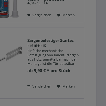
Nachdehnung sobald die
47,38 € * pro Liter
Aushärtung abgeschlossen ist
Ausgezeichnete Haftung auf fast
allen Bauuntergründen (außer...
Vergleichen
Merken
Zargenbefestiger Startec
Frame Fix
Einfache mechanische
Befestigung von Innentürzargen
aus Holz, unmittelbar nach der
Montage ist die Tür belastbar,
kein Montageschaum
ab 9,90 € * pro Stück
erforderlich, deshalb geringere
Belastung für die Umwelt und
Ihre Gesundheit, Montage
unabhängig von...
Vergleichen
Merken