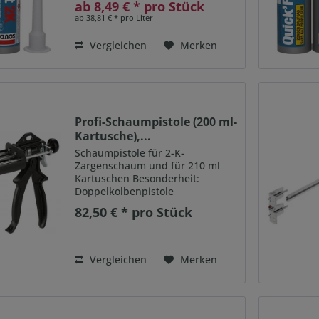
Nachdehnung sobald die
ab 8,49 € * pro Stück
Aushärtung abgeschlossen ist
ab 38,81 € * pro Liter
Ausgezeichnete Haftung auf fast
allen Bauuntergründen (außer...
Vergleichen
Merken
Profi-Schaumpistole (200 ml-
Kartusche),...
Schaumpistole für 2-K-
Zargenschaum und für 210 ml
Kartuschen Besonderheit:
Doppelkolbenpistole
82,50 € * pro Stück
Vergleichen
Merken