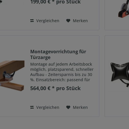
199,00 € * pro Stück
Funktion: schnelles, exaktes
Ausrichten und Fixieren von
Türfutterecken im 90°-Winkel
Mit...
Vergleichen
Merken
Montagevorrichtung für
Türzarge
Montage auf jedem Arbeitsbock
möglich, platzsparend, schneller
Aufbau - Zeitersparnis bis zu 30
%. Einsatzbereich: passend für
alle Türzargen und Bekleidungen
564,00 € * pro Stück
Lieferumfang: 2
Führungsschienen Multiplex 120
cm, 2 Klemmvorrichtungen...
Vergleichen
Merken