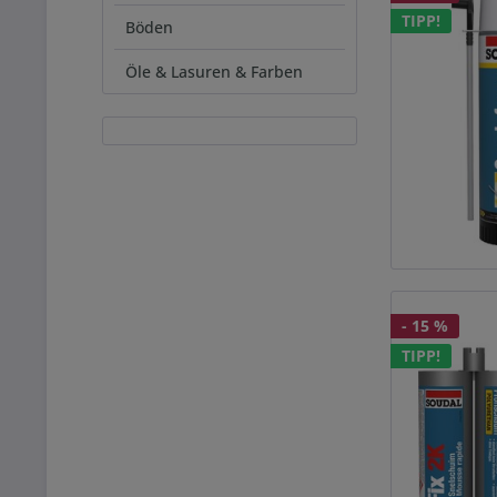
TIPP!
Böden
Öle & Lasuren & Farben
- 15 %
TIPP!