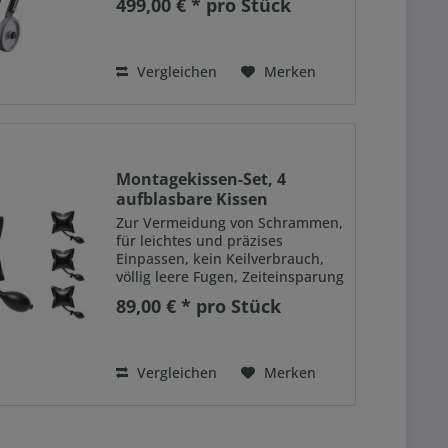
499,00 € * pro Stück
Anwendung
Vergleichen
Merken
Montagekissen-Set, 4
aufblasbare Kissen
Zur Vermeidung von Schrammen,
für leichtes und präzises
Einpassen, kein Keilverbrauch,
völlig leere Fugen, Zeiteinsparung
Tragkraft 135 kg pro Kissen,
89,00 € * pro Stück
Maximale Tragkraft von 450 kg
bei mindestens 4 oder mehr
Kissen, Maße: 160 x 150 mm
Vergleichen
Merken