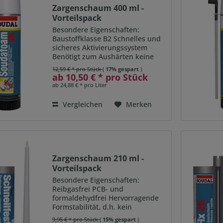
Zargenschaum 400 ml -
Vorteilspack
Besondere Eigenschaften:
Baustoffklasse B2 Schnelles und
sicheres Aktivierungssystem
Benötigt zum Aushärten keine
Feuchtigkeit Soudafoam 2K B2 ist
12,59 € * pro Stück
(
17% gespart
)
ein zweikomponentiger
ab 10,50 € * pro Stück
Polyurethanschaum. Geeignet für
ab 24,88 € * pro Liter
die Montage von Türen und
Fenstern....
Vergleichen
Merken
Zargenschaum 210 ml -
Vorteilspack
Besondere Eigenschaften:
Reibgasfrei PCB- und
formaldehydfrei Hervorragende
Formstabilität, d.h. kein
Volumenschwund oder
9,95 € * pro Stück
(
15% gespart
)