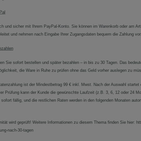
Pal
ach und sicher mit Ihrem PayPal-Konto. Sie können im Warenkorb oder am Arti
leitet und nehmen nach Eingabe Ihrer Zugangsdaten bequem die Zahlung vor
ezahlen
n Sie sofort bestellen und später bezahlen – in bis zu 30 Tagen. Das bedeutet
glichkeit, die Ware in Ruhe zu prüfen ohne das Geld vorher auslegen zu mü
atenzahlung ist der Mindestbetrag 99 € inkl. Mwst. Nach der Auswahl startet 
ver Prüfung kann der Kunde die gewünschte Laufzeit (z.B. 3, 6, 12 oder 24 M
l sofort fällig, und die restlichen Raten werden in den folgenden Monaten au
nität wird geprüft! Weitere Informationen zu diesem Thema finden Sie hier: h
lung-nach-30-tagen