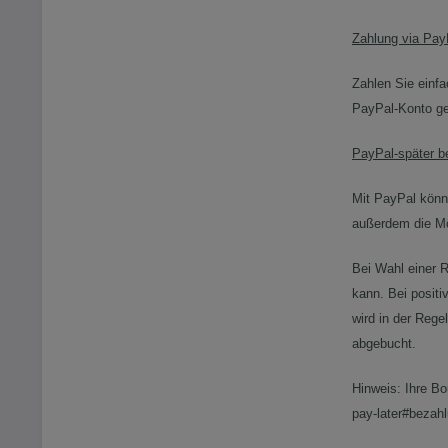
Zahlung via Pay
Zahlen Sie einf
PayPal-Konto ge
PayPal-später b
Mit PayPal könne
außerdem die Mö
Bei Wahl einer R
kann. Bei positi
wird in der Rege
abgebucht.
Hinweis: Ihre Bo
pay-later#bezah