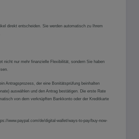
kel direkt entscheiden. Sie werden automatisch zu Ihrem
.
 nicht nur mehr finanzielle Flexibilität, sondern Sie haben
ssen.
ein Antragsprozess, der eine Bonitätsprüfung beinhalten
onate) auswählen und den Antrag bestätigen. Die erste Rate
tomatisch von dem verknüpften Bankkonto oder der Kreditkarte
ttps://www.paypal.com/de/digital-wallet/ways-to-pay/buy-now-