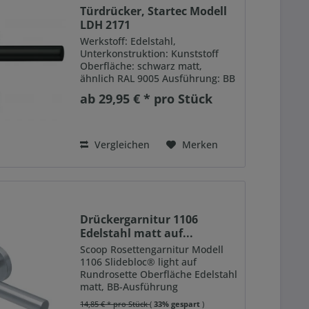
Türdrücker, Startec Modell
LDH 2171
Werkstoff: Edelstahl,
Unterkonstruktion: Kunststoff
Oberfläche: schwarz matt,
ähnlich RAL 9005 Ausführung: BB
= Bundbart / PZ = Profilzylinder /
ab 29,95 € * pro Stück
WC = für bauseitiges WC-Schloss
Türdicke: 38 – 42 mm
Einsatzbereich:
Gebrauchskategorie 2...
Vergleichen
Merken
Drückergarnitur 1106
Edelstahl matt auf...
Scoop Rosettengarnitur Modell
1106 Slidebloc® light auf
Rundrosette Oberfläche Edelstahl
matt, BB-Ausführung
Gebrauchsklasse Kategorie 3
14,85 € * pro Stück
(
33% gespart
)