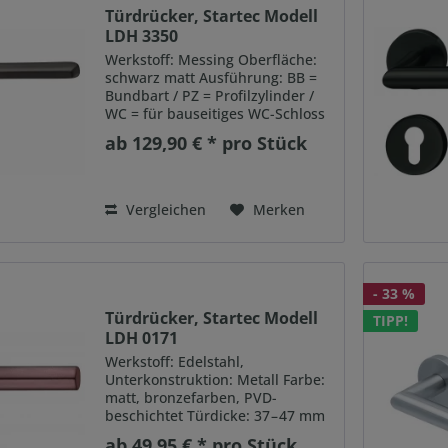
Türdrücker, Startec Modell
LDH 3350
Werkstoff: Messing Oberfläche:
schwarz matt Ausführung: BB =
Bundbart / PZ = Profilzylinder /
WC = für bauseitiges WC-Schloss
Türdicke: 38 – 50 mm
ab 129,90 € * pro Stück
Einsatzbereich:
Gebrauchskategorie 3 Lagerung:
Türdrücker in Rosette fest-
drehbar...
Vergleichen
Merken
- 33 %
Türdrücker, Startec Modell
TIPP!
LDH 0171
Werkstoff: Edelstahl,
Unterkonstruktion: Metall Farbe:
matt, bronzefarben, PVD-
beschichtet Türdicke: 37 – 47 mm
Ausführung: links/rechts
ab 49,95 € * pro Stück