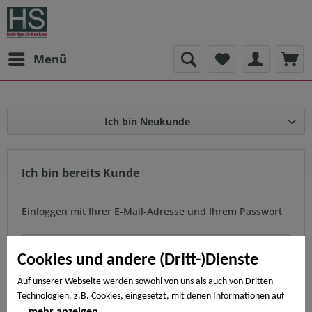
Menü
Ich bin Neukunde
Ich bin bereits Kunde
Einloggen mit Ihrer E-Mail-Adresse und Ihrem Passwort
Cookies und andere (Dritt-)Dienste
Auf unserer Webseite werden sowohl von uns als auch von Dritten
Technologien, z.B. Cookies, eingesetzt, mit denen Informationen auf
Passwort vergessen?
Ihrem Endgerät gespeichert und/oder von Ihrem Endgerät abgerufen