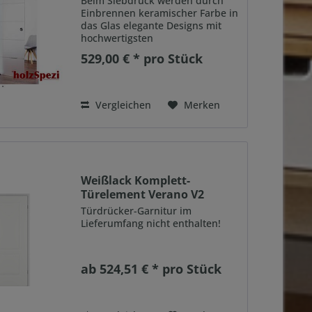
Beim Siebdruck werden durch
Einbrennen keramischer Farbe in
das Glas elegante Designs mit
hochwertigsten
Produktionsmethoden
529,00 € * pro Stück
kombiniert. Das Ergebnis sind
Glastüren, die keinen Zweifel an
ihrer Qualität lassen und jeder
denkbaren...
Vergleichen
Merken
Weißlack Komplett-
Türelement Verano V2
Türdrücker-Garnitur im
Lieferumfang nicht enthalten!
ab 524,51 € * pro Stück