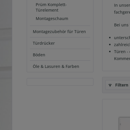
Prüm Komplett-
In unse
Türelement
fachger
Montageschaum
Bei uns 
Montagezubehör für Türen
untersc
Türdrücker
zahlrei
Türen - 
Böden
Kommen 
Öle & Lasuren & Farben
Filtern