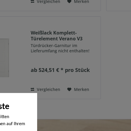
Vergleichen
Merken
Weißlack Komplett-
Türelement Verano V3
Türdrücker-Garnitur im
Lieferumfang nicht enthalten!
ab 524,51 € * pro Stück
Vergleichen
Merken
ste
itten
nen auf Ihrem