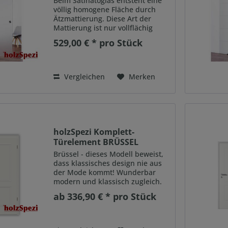
Beim Satinatoglas entsteht eine
völlig homogene Fläche durch
Ätzmattierung. Diese Art der
Mattierung ist nur vollflächig
möglich und ergibt eine ganz
529,00 € * pro Stück
besondere Haptik. Diese
hochwertige matte Optik entsteht
durch Lichtbrechung auf der...
Vergleichen
Merken
holzSpezi Komplett-
Türelement BRÜSSEL
Weißlack...
Brüssel - dieses Modell beweist,
dass klassisches design nie aus
der Mode kommt! Wunderbar
modern und klassisch zugleich.
Klassisches Design kommt kaum
ab 336,90 € * pro Stück
aus der Mode. Das beweist unser
Komplett-Türelement BRÜSSEL.
Die qualitativ...