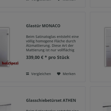
Glastür MONACO
Beim Satinatoglas entsteht eine
völlig homogene Fläche durch
Ätzmattierung. Diese Art der
Mattierung ist nur vollflächig
möglich und ergibt eine ganz
339,00 € * pro Stück
besondere Haptik. Diese
hochwertige matte Optik entsteht
durch Lichtbrechung auf der...
Vergleichen
Merken
Glasschiebetürset ATHEN