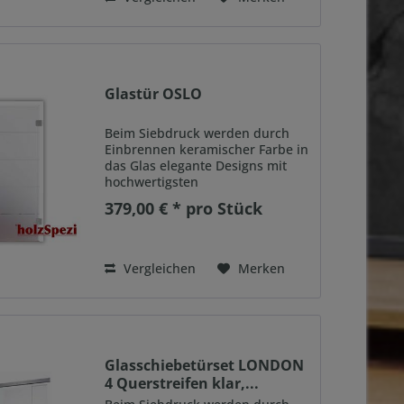
Glastür OSLO
Beim Siebdruck werden durch
Einbrennen keramischer Farbe in
das Glas elegante Designs mit
hochwertigsten
Produktionsmethoden
379,00 € * pro Stück
kombiniert. Das Ergebnis sind
Glastüren, die keinen Zweifel an
ihrer Qualität lassen und jeder
denkbaren...
Vergleichen
Merken
Glasschiebetürset LONDON
4 Querstreifen klar,...