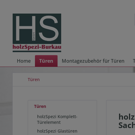
Home
Türen
Montagezubehör für Türen
Türen
Türen
holz
holzSpezi Komplett-
Türelement
Sac
holzSpezi Glastüren