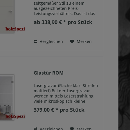
zeitgemäßer Stil zu einem
ausgezeichneten Preis-
Leistungsverhältnis: Das ist das
Komplett-Türelement
ab 338,90 € * pro Stück
STOCKHOLM. Mit einem
hochwertigen Lackaufbau und
einer 11mm breiten
querlaufenden Rillen-Vertiefung
Vergleichen
Merken
kann Design...
Glastür ROM
Lasergravur (Fläche klar, Streifen
mattiert) Bei der Lasergravur
werden mittels Laserstrahlung
viele mikroskopisch kleine
Punkte in das Glas geschmolzen,
379,00 € * pro Stück
die im Ergebnis detaillierte und
brillante Designs ergeben. Selbst
filigrane Formen...
Vergleichen
Merken