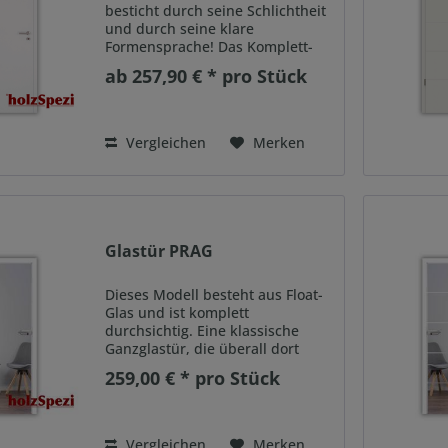
besticht durch seine Schlichtheit
und durch seine klare
Formensprache! Das Komplett-
Türelement HELSINKI ist die
ab 257,90 € * pro Stück
Weißlacktür in hoher Qualität zu
einem äußerst günstigen Preis.
Merkmale dafür sind die
robuste...
Vergleichen
Merken
Glastür PRAG
Dieses Modell besteht aus Float-
Glas und ist komplett
durchsichtig. Eine klassische
Ganzglastür, die überall dort
glänzt, wo Offenheit und
259,00 € * pro Stück
Lichtdurchflutete Räume
gefordert sind. Modern und
stilvoll wohnen in hellen,
lichtdurchfluteten...
Vergleichen
Merken