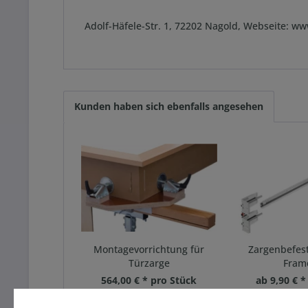
Adolf-Häfele-Str. 1, 72202 Nagold, Webseite: w
Kunden haben sich ebenfalls angesehen
Montagevorrichtung für
Zargenbefest
Türzarge
Fram
564,00 € * pro Stück
ab 9,90 € *