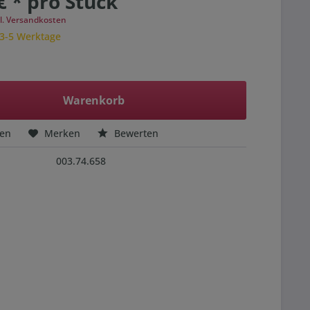
€ * pro Stück
l. Versandkosten
 3-5 Werktage
Warenkorb
hen
Merken
Bewerten
003.74.658