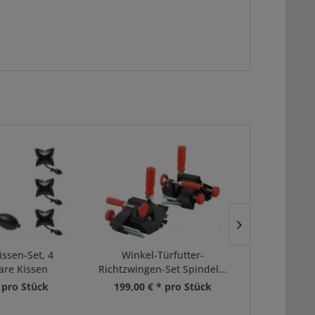
ssen-Set, 4
Winkel-Türfutter-
Türfutte
are Kissen
Richtzwingen-Set Spindel...
teleskopierb
* pro Stück
199,00 € * pro Stück
209,00 €