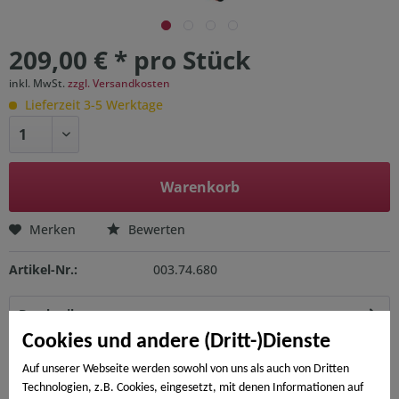
209,00 € * pro Stück
inkl. MwSt.
zzgl. Versandkosten
Lieferzeit 3-5 Werktage
Warenkorb
Merken
Bewerten
Artikel-Nr.:
003.74.680
Beschreibung
Für zu fixierende Türfutter mit einer Tiefe von 6 bis 13 cm
Cookies und andere (Dritt-)Dienste
bzw. 13 bis 30 cm. Sinnvolle...
mehr
Auf unserer Webseite werden sowohl von uns als auch von Dritten
Technologien, z.B. Cookies, eingesetzt, mit denen Informationen auf