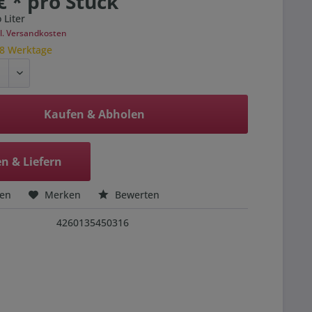
€ * pro Stück
 Liter
l. Versandkosten
 8 Werktage
Kaufen & Abholen
n & Liefern
hen
Merken
Bewerten
4260135450316