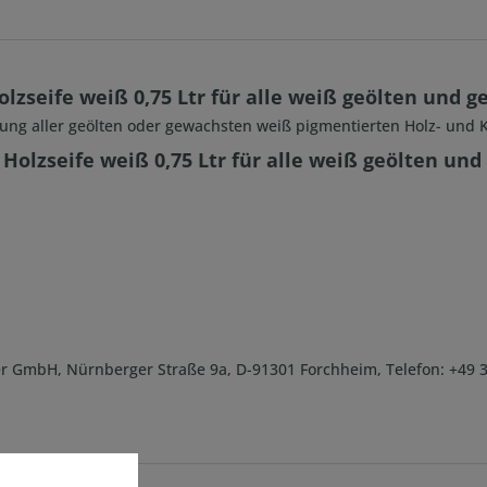
lzseife weiß 0,75 Ltr für alle weiß geölten und 
ung aller geölten oder gewachsten weiß pigmentierten Holz- und 
Holzseife weiß 0,75 Ltr für alle weiß geölten un
r GmbH, Nürnberger Straße 9a, D-91301 Forchheim, Telefon: +49 