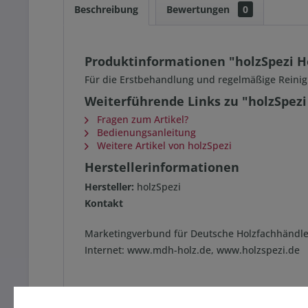
Beschreibung
Bewertungen
0
Produktinformationen "holzSpezi Ho
Für die Erstbehandlung und regelmäßige Reinig
Weiterführende Links zu "holzSpezi 
Fragen zum Artikel?
Bedienungsanleitung
Weitere Artikel von holzSpezi
Herstellerinformationen
Hersteller:
holzSpezi
Kontakt
Marketingverbund für Deutsche Holzfachhändle
Internet: www.mdh-holz.de, www.holzspezi.de