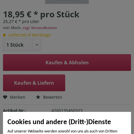
18,95 € * pro Stück
25,27 € * pro Liter
inkl. MwSt.
zzgl. Versandkosten
Lieferzeit 8 Werktage
Kaufen & Abholen
Kaufen & Liefern
Merken
Bewerten
Artikel-Nr.:
4260135450323
Cookies und andere (Dritt-)Dienste
Beschreibung
Auf unserer Webseite werden sowohl von uns als auch von Dritten