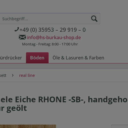
+49 (0) 35953 – 29 919 – 0
info@hs-burkau-shop.de
Montag - Freitag: 8:00 - 17:00 Uhr
ürdrücker
Böden
Öle & Lasuren & Farben
kett
real line
ele Eiche RHONE -SB-, handgeho
r geölt