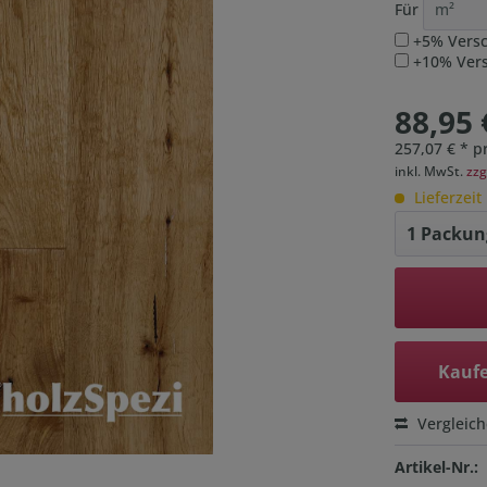
Für
+5% Versc
+10% Versc
88,95 
257,07 € * p
inkl. MwSt.
zzg
Lieferzeit
Kaufe
Vergleic
Artikel-Nr.: