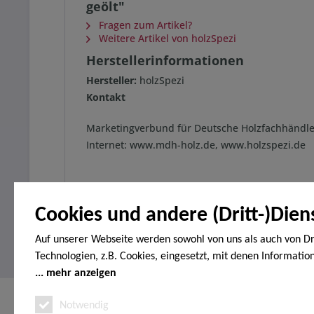
geölt"
Fragen zum Artikel?
Weitere Artikel von holzSpezi
Herstellerinformationen
Hersteller:
holzSpezi
Kontakt
Marketingverbund für Deutsche Holzfachhändle
Internet: www.mdh-holz.de, www.holzspezi.de
Cookies und andere (Dritt-)Dien
Auf unserer Webseite werden sowohl von uns als auch von Dr
Technologien, z.B. Cookies, eingesetzt, mit denen Informatio
Endgerät gespeichert und/oder von Ihrem Endgerät abgeruf
mehr anzeigen
den Cookies unterscheiden wir folgende Kategorien: Notwend
Service Hotline
Shop Servi
Notwendig
Analyse-, Marketing- und Statistik-Cookies. Bei den notwend