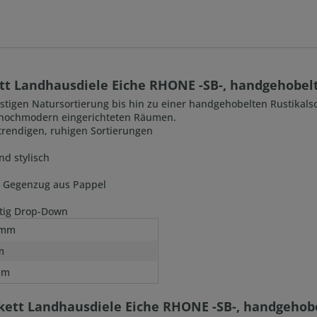
t Landhausdiele Eiche RHONE -SB-, handgehobelt, 
t astigen Natursortierung bis hin zu einer handgehobelten Rustikal
n hochmodern eingerichteten Räumen.
u trendigen, ruhigen Sortierungen
nd stylisch
nd Gegenzug aus Pappel
itig Drop-Down
 mm
m
mm
kett Landhausdiele Eiche RHONE -SB-, handgehobel