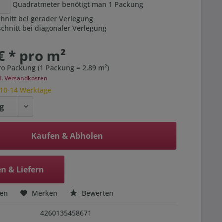
Quadratmeter benötigt man
1
Packung
hnitt bei gerader Verlegung
hnitt bei diagonaler Verlegung
€ * pro m²
ro Packung (1 Packung = 2.89 m²)
l. Versandkosten
 10-14 Werktage
Kaufen & Abholen
n & Liefern
hen
Merken
Bewerten
4260135458671