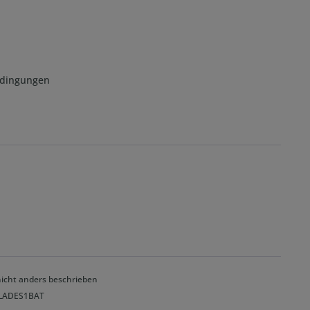
edingungen
cht anders beschrieben
SOLADES1BAT