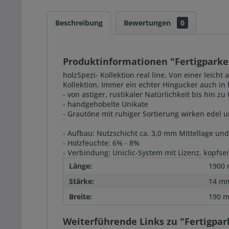
Beschreibung
Bewertungen
0
Produktinformationen "Fertigparket
holzSpezi- Kollektion real line. Von einer leich
Kollektion. Immer ein echter Hingucker auch i
- von astiger, rustikaler Natürlichkeit bis hin z
- handgehobelte Unikate
- Grautöne mit ruhiger Sortierung wirken edel u
- Aufbau: Nutzschicht ca. 3,0 mm Mittellage u
- Holzfeuchte: 6% - 8%
- Verbindung: Uniclic-System mit Lizenz, kopfse
Länge:
1900
Stärke:
14 m
Breite:
190 
Weiterführende Links zu "Fertigpar