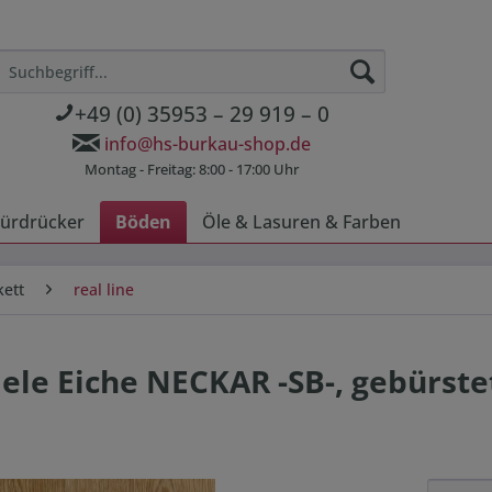
+49 (0) 35953 – 29 919 – 0
info@hs-burkau-shop.de
Montag - Freitag: 8:00 - 17:00 Uhr
ürdrücker
Böden
Öle & Lasuren & Farben
kett
real line
ele Eiche NECKAR -SB-, gebürstet