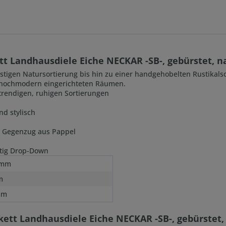
t Landhausdiele Eiche NECKAR -SB-, gebürstet, na
t astigen Natursortierung bis hin zu einer handgehobelten Rustikal
n hochmodern eingerichteten Räumen.
u trendigen, ruhigen Sortierungen
nd stylisch
nd Gegenzug aus Pappel
itig Drop-Down
 mm
m
mm
ett Landhausdiele Eiche NECKAR -SB-, gebürstet, 