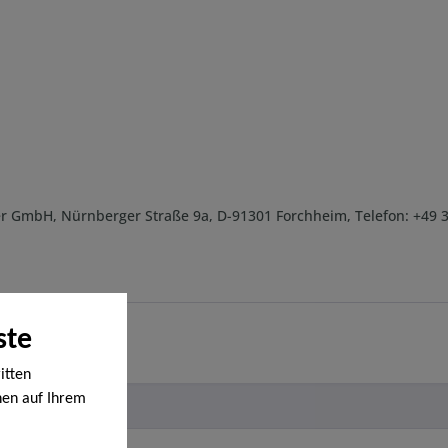
r GmbH, Nürnberger Straße 9a, D-91301 Forchheim, Telefon: +49 
ste
itten
nen auf Ihrem
en werden. Bei
ige Cookies,