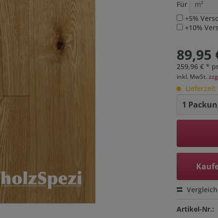
Für
+5% Versc
+10% Versc
89,95 
259,96 € * p
inkl. MwSt.
zzg
Lieferzeit
Kaufe
Vergleic
Artikel-Nr.: