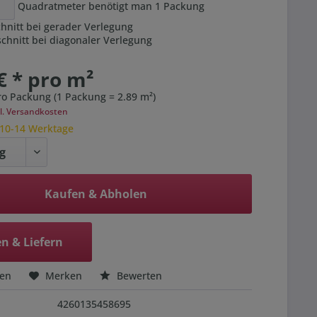
Quadratmeter benötigt man
1
Packung
hnitt bei gerader Verlegung
hnitt bei diagonaler Verlegung
€ * pro m²
ro Packung (1 Packung = 2.89 m²)
l. Versandkosten
 10-14 Werktage
Kaufen & Abholen
n & Liefern
hen
Merken
Bewerten
4260135458695