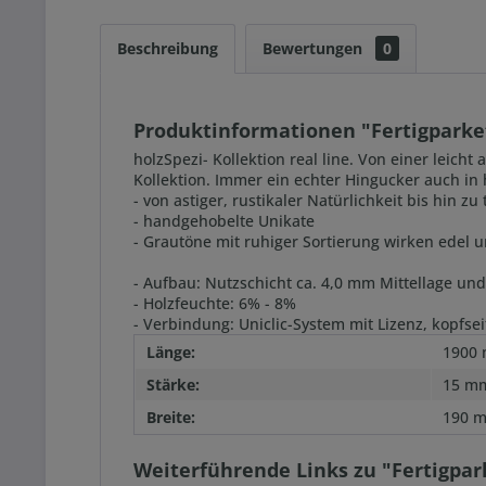
Beschreibung
Bewertungen
0
Produktinformationen "Fertigparket
holzSpezi- Kollektion real line. Von einer leich
Kollektion. Immer ein echter Hingucker auch i
- von astiger, rustikaler Natürlichkeit bis hin z
- handgehobelte Unikate
- Grautöne mit ruhiger Sortierung wirken edel u
- Aufbau: Nutzschicht ca. 4,0 mm Mittellage u
- Holzfeuchte: 6% - 8%
- Verbindung: Uniclic-System mit Lizenz, kopfse
Länge:
1900
Stärke:
15 m
Breite:
190 
Weiterführende Links zu "Fertigpark