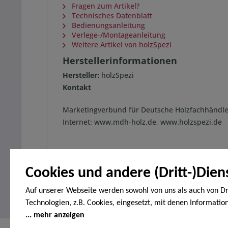
Fragen zum Artikel?
Technisches Datenblatt
Bedienungsanleitung
Verlege-/Montageanleitung
Weitere Artikel von holzSpezi
Herstellerinformationen
Hersteller:
holzSpezi
Kontakt
Marketingverbund für Deutsche Holzfachhändle
Internet: www.mdh-holz.de, www.holzspezi.de
Cookies und andere (Dritt-)Dien
Auf unserer Webseite werden sowohl von uns als auch von Dr
Technologien, z.B. Cookies, eingesetzt, mit denen Informatio
Endgerät gespeichert und/oder von Ihrem Endgerät abgeruf
mehr anzeigen
den Cookies unterscheiden wir folgende Kategorien: Notwend