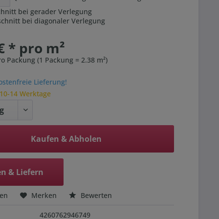
hnitt bei gerader Verlegung
hnitt bei diagonaler Verlegung
€ * pro m²
ro Packung (1 Packung = 2.38 m²)
stenfreie Lieferung!
 10-14 Werktage
Kaufen & Abholen
n & Liefern
hen
Merken
Bewerten
4260762946749