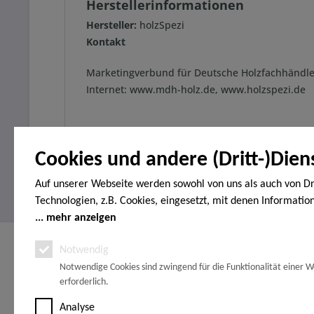
Herstellerinformationen
Hersteller:
holzSpezi
Kontakt
Marketingverbund für Deutsche Holzfachhändle
Internet: www.mdh-holz.de, www.holzspezi.de
Cookies und andere (Dritt-)Dien
Auf unserer Webseite werden sowohl von uns als auch von Dr
Technologien, z.B. Cookies, eingesetzt, mit denen Informatio
Endgerät gespeichert und/oder von Ihrem Endgerät abgeruf
mehr anzeigen
den Cookies unterscheiden wir folgende Kategorien: Notwend
Service Hotline
Shop Servi
Notwendig
Analyse-, Marketing- und Statistik-Cookies. Bei den notwend
Notwendige Cookies sind zwingend für die Funktionalität einer W
handelt es sich um solche, die technisch notwendig sind, um
Telefonische Unterstützung und Beratung
Vertrag wide
erforderlich.
gewünschten Dienst bereitzustellen, die übrigen Cookies wer
Erklärung zur
unter:
Grund einer von Ihnen erteilten Einwilligung gesetzt. Die Einw
Zahlungsbed
Analyse