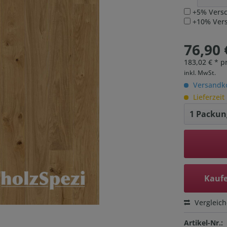
+5% Versc
+10% Versc
76,90 
183,02 € * p
inkl. MwSt.
Versandko
Lieferzeit
Kaufe
Vergleic
Artikel-Nr.: