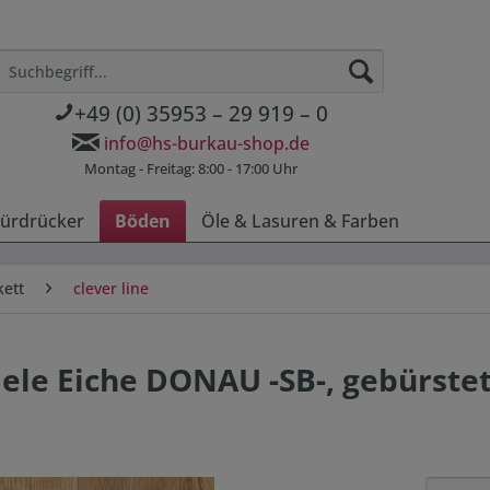
+49 (0) 35953 – 29 919 – 0
info@hs-burkau-shop.de
Montag - Freitag: 8:00 - 17:00 Uhr
ürdrücker
Böden
Öle & Lasuren & Farben
kett
clever line
ele Eiche DONAU -SB-, gebürstet