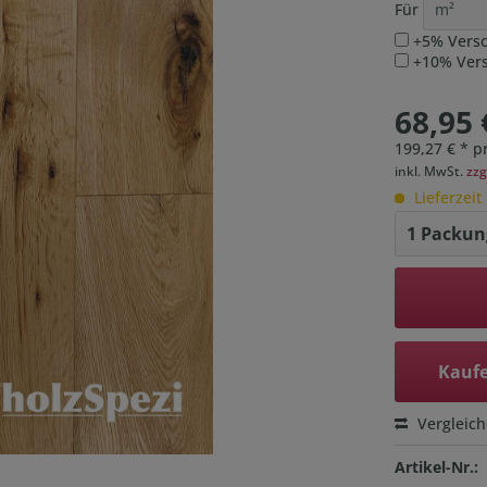
Für
+5% Versc
+10% Versc
68,95 
199,27 € * p
inkl. MwSt.
zzg
Lieferzeit
Kaufe
Vergleic
Artikel-Nr.: