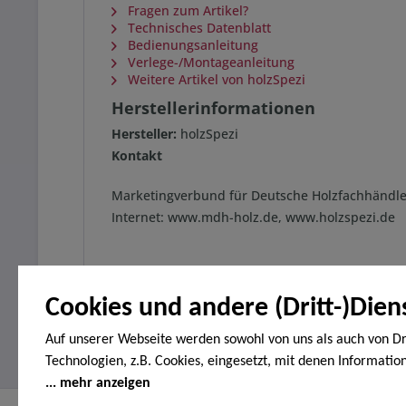
Fragen zum Artikel?
Technisches Datenblatt
Bedienungsanleitung
Verlege-/Montageanleitung
Weitere Artikel von holzSpezi
Herstellerinformationen
Hersteller:
holzSpezi
Kontakt
Marketingverbund für Deutsche Holzfachhändle
Internet: www.mdh-holz.de, www.holzspezi.de
Cookies und andere (Dritt-)Dien
Auf unserer Webseite werden sowohl von uns als auch von Dr
Technologien, z.B. Cookies, eingesetzt, mit denen Informatio
Endgerät gespeichert und/oder von Ihrem Endgerät abgeruf
mehr anzeigen
den Cookies unterscheiden wir folgende Kategorien: Notwend