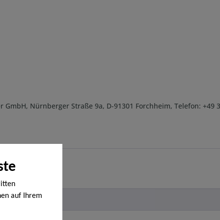
r GmbH, Nürnberger Straße 9a, D-91301 Forchheim, Telefon: +49 
ste
itten
nen auf Ihrem
en werden. Bei
ige Cookies,