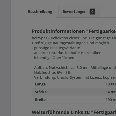
Beschreibung
Bewertungen
0
Produktinformationen "Fertigparket
holzSpezi- Kollektion clever line. Die günstige
Großzügige Raumgestaltungen sind möglich.
- günstige Einstiegsvariante
- ausdrucksstarke, lebhafte Holzoptiken
- lebendige Oberflächen
- Aufbau: Nutzschicht ca. 3,0 mm Mittellage u
- Holzfeuchte: 6% - 8%
- Verbindung: Uniclic-System mit Lizenz, kopfse
Länge:
1900
Stärke:
14 m
Breite:
190 
Weiterführende Links zu "Fertigpar