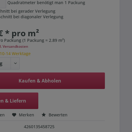
Quadratmeter benötigt man
1
Packung
hnitt bei gerader Verlegung
hnitt bei diagonaler Verlegung
€ * pro m²
ro Packung (1 Packung = 2.89 m²)
l. Versandkosten
 10-14 Werktage
Kaufen & Abholen
n & Liefern
hen
Merken
Bewerten
4260135458725